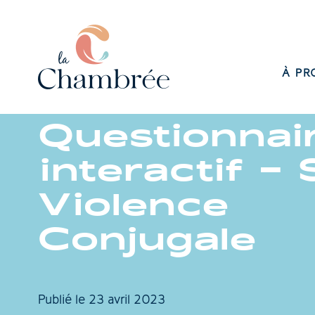
À PR
Questionnai
interactif –
Violence
Conjugale
Publié le
23 avril 2023