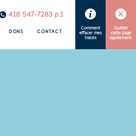
418 547-7283 p.1
Comment
Quitter
DONS
CONTACT
effacer mes
cette page
traces
rapidement