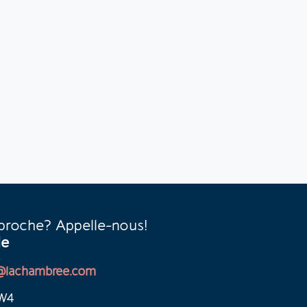
 proche? Appelle-nous!
le
@lachambree.com
7W4